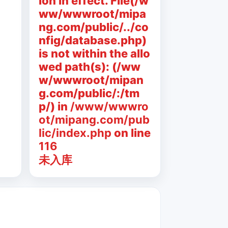
ion in effect. File(/w
ww/wwwroot/mipa
ng.com/public/../co
nfig/database.php)
is not within the allo
wed path(s): (/ww
w/wwwroot/mipan
g.com/public/:/tm
p/) in
/www/wwwro
ot/mipang.com/pub
lic/index.php
on line
116
未入库