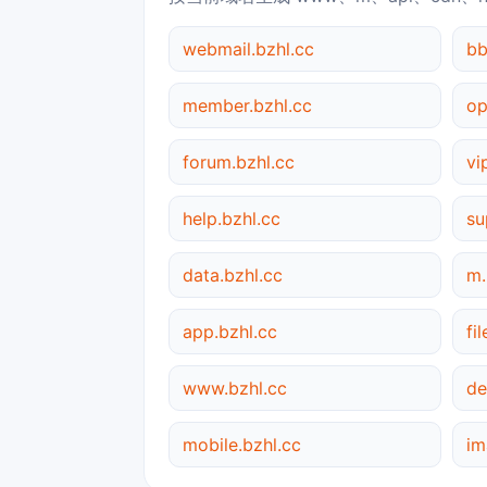
webmail.bzhl.cc
bb
member.bzhl.cc
op
forum.bzhl.cc
vi
help.bzhl.cc
su
data.bzhl.cc
m.
app.bzhl.cc
fi
www.bzhl.cc
de
mobile.bzhl.cc
im