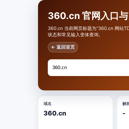
360.cn 官网入
360.cn 当前网页标题为“360.cn
状态和常见输入变体查询。
← 返回首页
域名
解析
360.cn
-