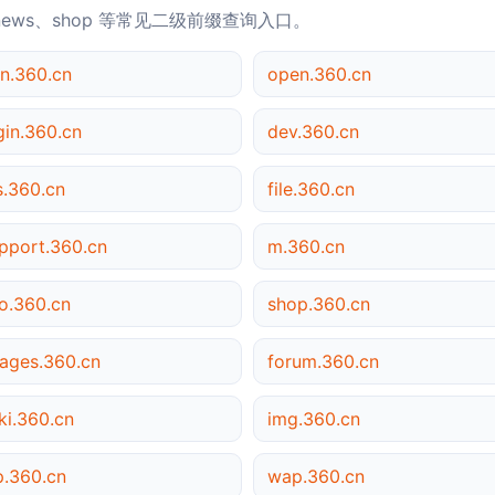
news、shop 等常见二级前缀查询入口。
n.360.cn
open.360.cn
gin.360.cn
dev.360.cn
s.360.cn
file.360.cn
pport.360.cn
m.360.cn
o.360.cn
shop.360.cn
ages.360.cn
forum.360.cn
ki.360.cn
img.360.cn
p.360.cn
wap.360.cn