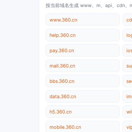
按当前域名生成 www、m、api、cdn、
www.360.cn
cd
help.360.cn
lo
pay.360.cn
io
mall.360.cn
su
bbs.360.cn
se
data.360.cn
im
h5.360.cn
wi
mobile.360.cn
vi