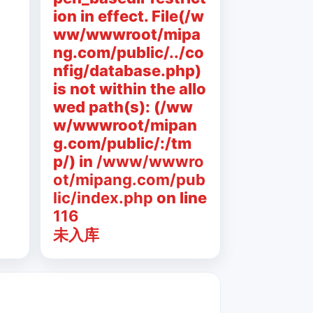
ion in effect. File(/w
ww/wwwroot/mipa
ng.com/public/../co
nfig/database.php)
is not within the allo
wed path(s): (/ww
w/wwwroot/mipan
g.com/public/:/tm
p/) in
/www/wwwro
ot/mipang.com/pub
lic/index.php
on line
116
未入库